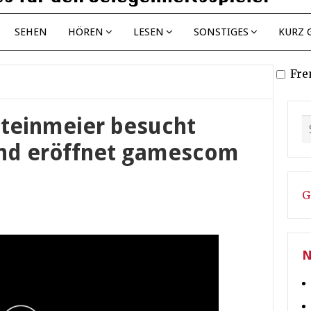
SEHEN
HÖREN
LESEN
SONSTIGES
KURZ 
Fre
teinmeier besucht
nd eröffnet gamescom
G
N