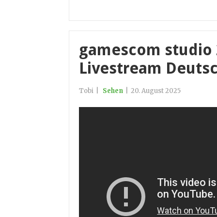
gamescom studio 2
Livestream Deuts
Tobi
|
Sehen
|
20. August 2025