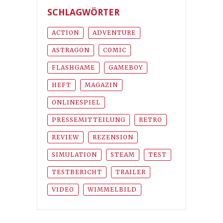
SCHLAGWÖRTER
ACTION
ADVENTURE
ASTRAGON
COMIC
FLASHGAME
GAMEBOY
HEFT
MAGAZIN
ONLINESPIEL
PRESSEMITTEILUNG
RETRO
REVIEW
REZENSION
SIMULATION
STEAM
TEST
TESTBERICHT
TRAILER
VIDEO
WIMMELBILD