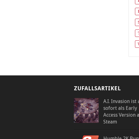
ZUFALLSARTIKEL
A.I. Invasion ist
sofort als Early
Access Version 
Steam
Humble 2K Bun