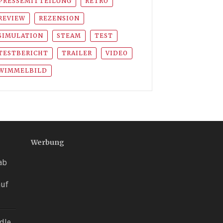
PRESSEMITTEILUNG
RETRO
REVIEW
REZENSION
SIMULATION
STEAM
TEST
TESTBERICHT
TRAILER
VIDEO
WIMMELBILD
Werbung
 ab
auf
dle