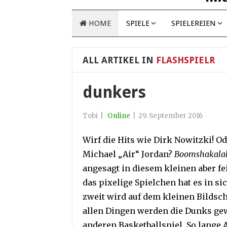
HOME
SPIELE
SPIELEREIEN
ALL ARTIKEL IN
FLASHSPIELR
dunkers
Tobi
|
Online
|
29. September 2016
Wirf die Hits wie Dirk Nowitzki! O
Michael „Air“ Jordan?
Boomshakala
angesagt in diesem kleinen aber fe
das pixelige Spielchen hat es in sic
zweit wird auf dem kleinen Bildsc
allen Dingen werden die Dunks ge
anderen Basketballspiel. So lange