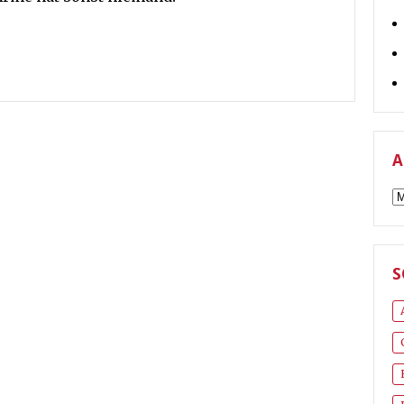
A
A
S