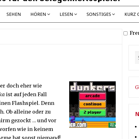
SEHEN
HÖREN
LESEN
SONSTIGES
KURZ 
Fre
der doch eher wie
G
ka
ist auf jeden Fall
inen Flashspiel. Denn
h. Ob alleine oder zu
N
hirm gezockt … und vor
worfen wie in keinem
 Arme hat sonst niemand!