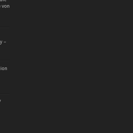
e von
y –
tion
/