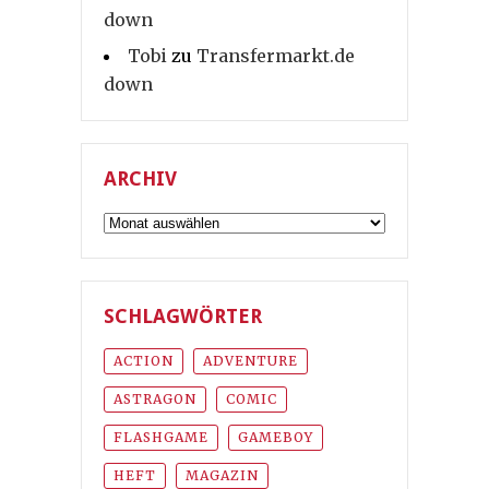
down
Tobi
zu
Transfermarkt.de
down
ARCHIV
Archiv
SCHLAGWÖRTER
ACTION
ADVENTURE
ASTRAGON
COMIC
FLASHGAME
GAMEBOY
HEFT
MAGAZIN