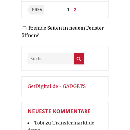
Seitennummerierung
PREV
1
2
der
Fremde Seiten in neuem Fenster
Beiträge
öffnen?
GetDigital.de - GADGETS
NEUESTE KOMMENTARE
Tobi
zu
Transfermarkt.de