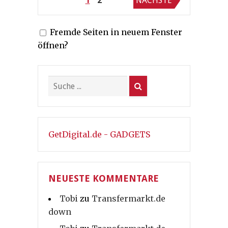
Seitennummerierung
1
2
NÄCHSTE
der
Fremde Seiten in neuem Fenster
Beiträge
öffnen?
GetDigital.de - GADGETS
NEUESTE KOMMENTARE
Tobi
zu
Transfermarkt.de
down