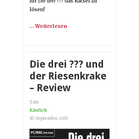
für
Die drei ???
das Rätsel zu
lösen!
… Weiterlesen
Die drei ??? und
der Riesenkrake
– Review
Tobi
Käuflich
10. September 2015