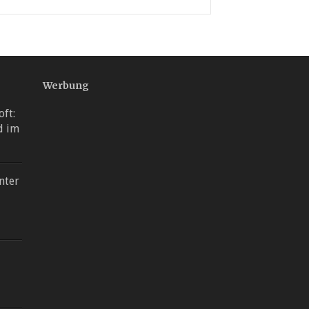
Werbung
oft:
d im
nter