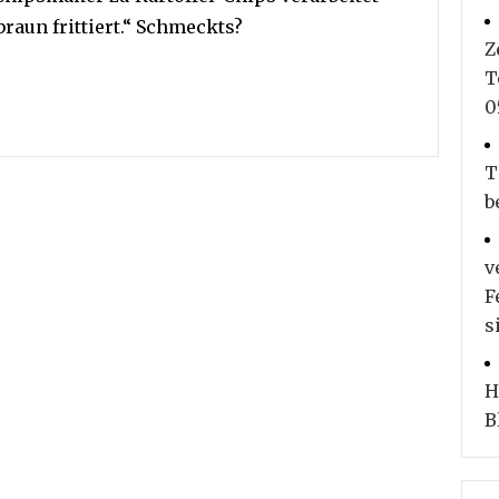
raun frittiert.“ Schmeckts?
Z
T
0
T
b
v
F
s
H
B