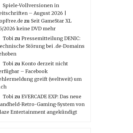
Spiele-Vollversionen in
eitschriften – August 2026 |
opFree.de
zu
Seit GameStar XL
5/2026 keine DVD mehr
Tobi
zu
Pressemitteilung DENIC:
echnische Störung bei .de-Domains
ehoben
Tobi
zu
Konto derzeit nicht
erfügbar – Facebook
ehlermeldung greift (weltweit) um
ich
Tobi
zu
EVERCADE EXP: Das neue
andheld-Retro-Gaming-System von
laze Entertainment angekündigt