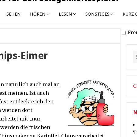
SEHEN
HÖREN
LESEN
SONSTIGES
KURZ 
Fre
hips-Eimer
n natürlich auch mal an
G
est meinen. Ist auch
tfest entdeckte ich den
n werden dort
N
arbeitet mit „nur
 werden die frischen
T
Chipsmaker zu Kartoffel-Chips verarbeitet