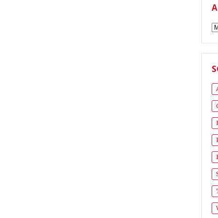
A
A
S