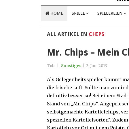
HOME
SPIELE
SPIELEREIEN
ALL ARTIKEL IN
CHIPS
Mr. Chips – Mein C
Tobi
|
Sonstiges
|
2. Juni 2013
Als Gelegenheitsspieler kommt ma
die frische Luft. Sollte man zumind
definitiv besser so! Bei einem Stad
Stand von „Mr. Chips“. Angepriese
selbstgemachte Kartoffelchips, ver
speziellen Kartoffelsorten“. Zudem
Kartoffeln vor Ort mit dem Potato-