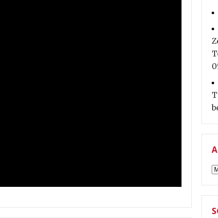
Z
T
0
T
b
A
A
S