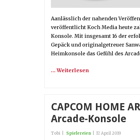
Aanlässlich der nahenden Veröffe
veröffentlicht Koch Media heute za
Konsole. Mit insgesamt 16 der erf
Gepäck und originalgetreuer Sanw
Heimkonsole das Gefühl des Arca
… Weiterlesen
CAPCOM HOME ARCA
Arcade-Konsole
Tobi
|
Spielereien
|
17. April 2019