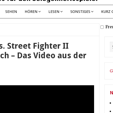
SEHEN
HÖREN
LESEN
SONSTIGES
KURZ 
Fre
s. Street Fighter II
ch – Das Video aus der
G
N