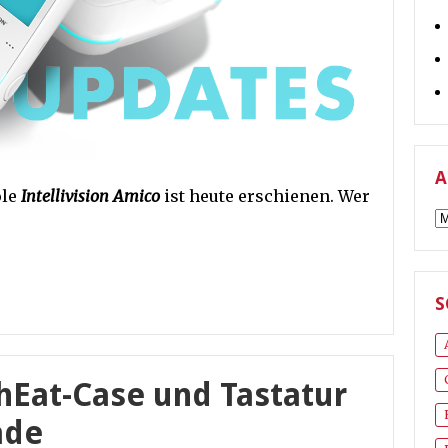
A
ole
Intellivision Amico
ist heute erschienen. Wer
A
S
 hEat-Case und Tastatur
ade