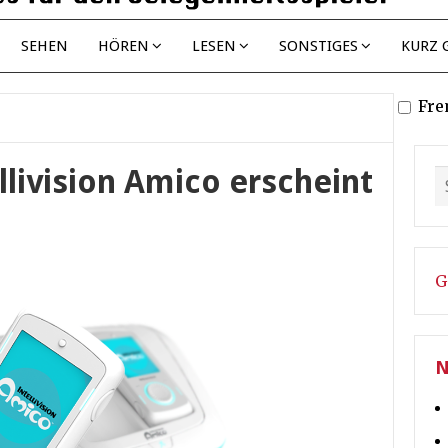
SEHEN
HÖREN
LESEN
SONSTIGES
KURZ 
Fre
llivision Amico erscheint
G
N