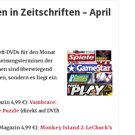
n in Zeitschriften – April
eft-DVDs für den Monat
cheinungsterminen der
onen sind überwiegend
n, sondern es liegt ein
azin 4,99 €):
Vambrace:
 Puzzle
(direkt auf DVD)
Magazin 4,99 €):
Monkey Island 2: LeChuck’s