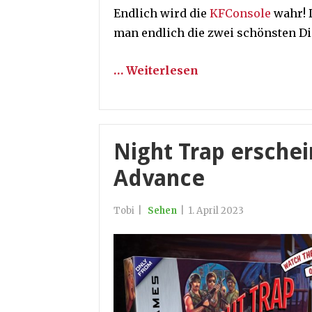
Endlich wird die
KFConsole
wahr! 
man endlich die zwei schönsten Di
… Weiterlesen
Night Trap ersche
Advance
Tobi
|
Sehen
|
1. April 2023