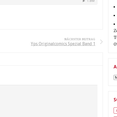
Z
T
NÄCHSTER BEITRAG
Yps Originalcomics Spezial Band 1
0
A
A
S