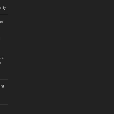
digt
er
d
ic
9
nt