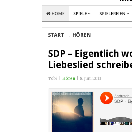
HOME
SPIELE
SPIELEREIEN
START
→
HÖREN
SDP – Eigentlich wo
Liebeslied schreib
Tobi
|
Hören
|
8. Juni 2013