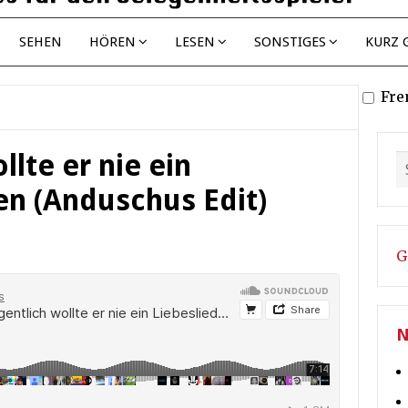
SEHEN
HÖREN
LESEN
SONSTIGES
KURZ 
Fre
llte er nie ein
en (Anduschus Edit)
G
N