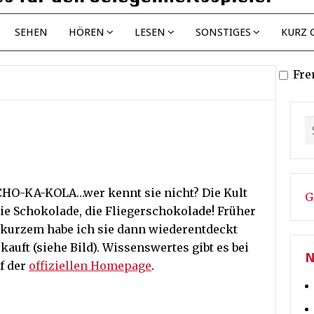
SEHEN
HÖREN
LESEN
SONSTIGES
KURZ 
Fre
O-KA-KOLA…wer kennt sie nicht? Die Kult
G
ie Schokolade, die Fliegerschokolade! Früher
r kurzem habe ich sie dann wiederentdeckt
auft (siehe Bild). Wissenswertes gibt es bei
N
f der
offiziellen Homepage
.