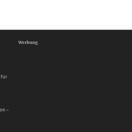
Werbung
 für
on –