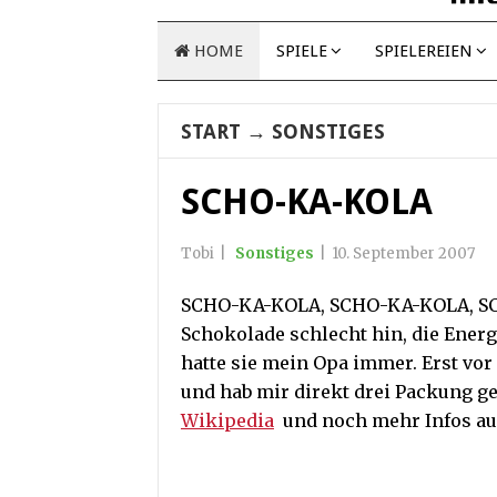
HOME
SPIELE
SPIELEREIEN
START
→
SONSTIGES
SCHO-KA-KOLA
Tobi
|
Sonstiges
|
10. September 2007
SCHO-KA-KOLA, SCHO-KA-KOLA, SCH
Schokolade schlecht hin, die Energ
hatte sie mein Opa immer. Erst vo
und hab mir direkt drei Packung gek
Wikipedia
und noch mehr Infos au