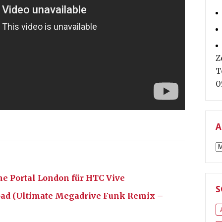
Z
T
0
A
A
ne Portal London für HTC Vive
S
oad (Ultimate Megadrive Funk Remix –