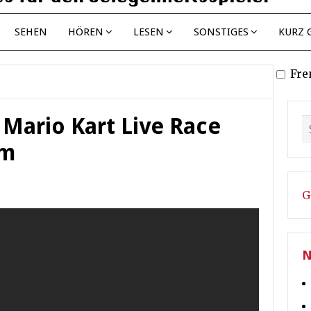
SEHEN
HÖREN
LESEN
SONSTIGES
KURZ 
Fre
 Mario Kart Live Race
om
G
N