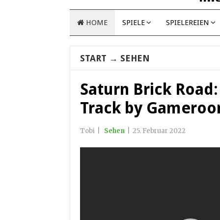
HOME
SPIELE
SPIELEREIEN
START
→
SEHEN
Saturn Brick Road:
Track by Gamero
Tobi
|
Sehen
|
25. Februar 2022