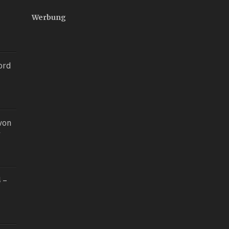
Werbung
Mord
von
y
 –