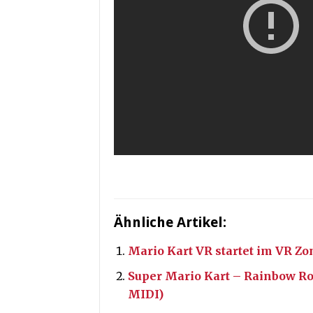
Ähnliche Artikel:
Mario Kart VR startet im VR Zo
Super Mario Kart – Rainbow R
MIDI)