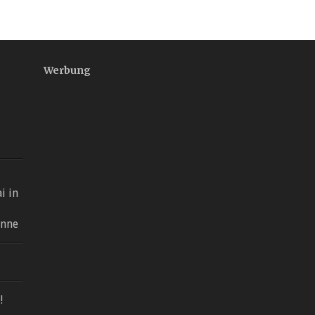
Werbung
i in
onne
!