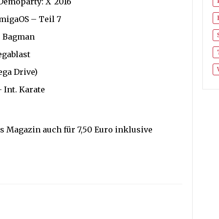
-Demoparty: X`2016
migaOS – Teil 7
e: Bagman
egablast
ega Drive)
Int. Karate
s Magazin auch für 7,50 Euro inklusive