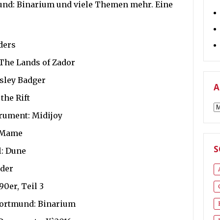
d: Binarium und viele Themen mehr. Eine
ders
The Lands of Zador
sley Badger
A
the Rift
A
rument: Midijoy
r Mame
S
: Dune
der
0er, Teil 3
ortmund: Binarium