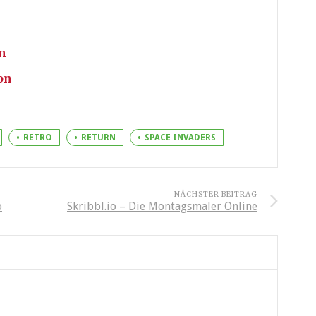
n
on
RETRO
RETURN
SPACE INVADERS
NÄCHSTER BEITRAG
o
Skribbl.io – Die Montagsmaler Online