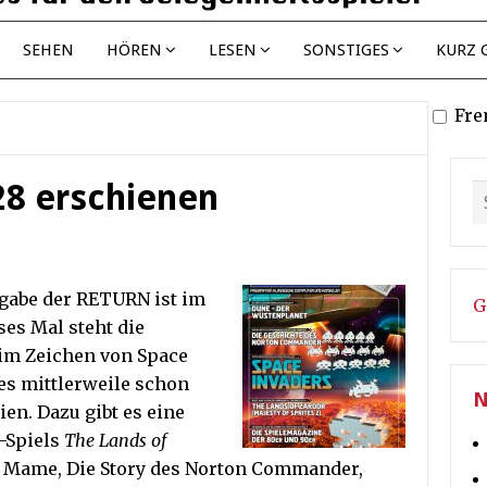
SEHEN
HÖREN
LESEN
SONSTIGES
KURZ 
Fre
8 erschienen
sgabe der RETURN ist im
G
ses Mal steht die
im Zeichen von Space
 es mittlerweile schon
N
ien. Dazu gibt es eine
-Spiels
The Lands of
r Mame, Die Story des Norton Commander,