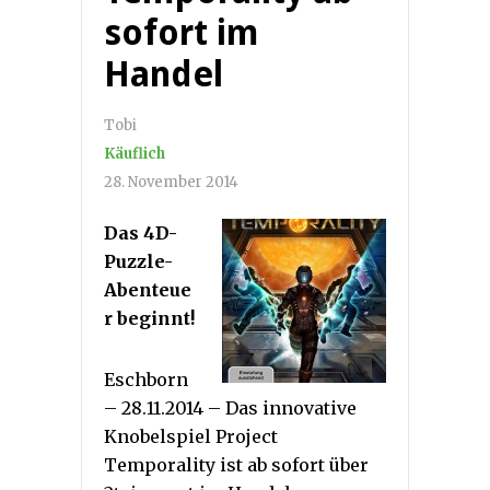
sofort im
Handel
Tobi
Käuflich
28. November 2014
Das 4D-
Puzzle-
Abenteue
r beginnt!
Eschborn
– 28.11.2014 – Das innovative
Knobelspiel Project
Temporality ist ab sofort über