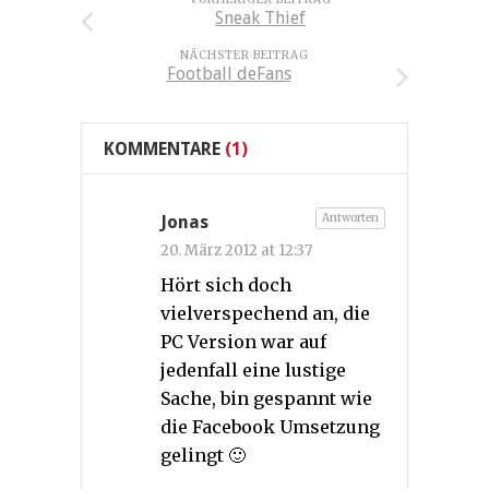
Sneak Thief
NÄCHSTER BEITRAG
Football deFans
KOMMENTARE
(1)
Antworten
Jonas
20. März 2012 at 12:37
Hört sich doch
vielverspechend an, die
PC Version war auf
jedenfall eine lustige
Sache, bin gespannt wie
die Facebook Umsetzung
gelingt 🙂