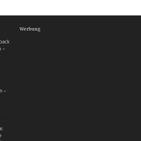
Werbung
back
n –
n –
e:
e