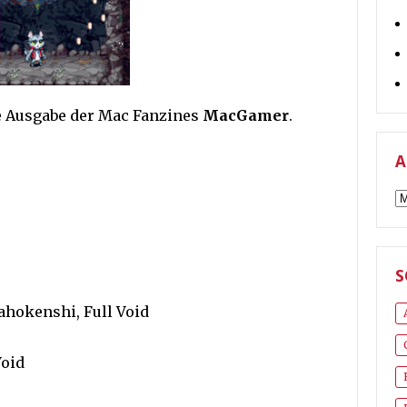
te Ausgabe der Mac Fanzines
MacGamer
.
A
A
S
ahokenshi, Full Void
Void