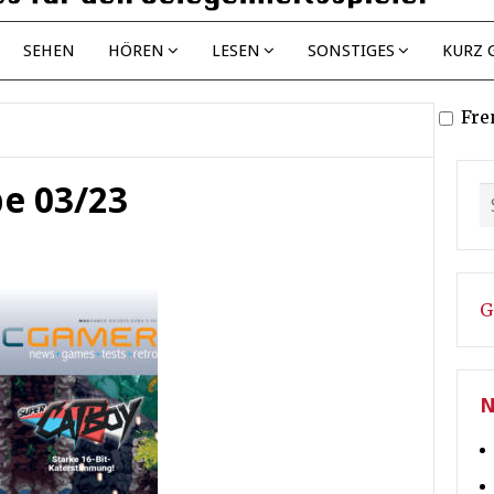
SEHEN
HÖREN
LESEN
SONSTIGES
KURZ 
Fre
e 03/23
G
N