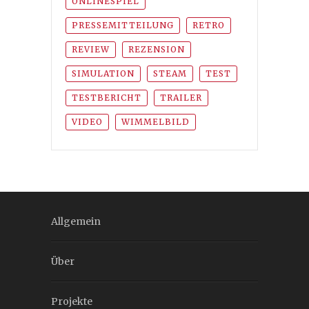
ONLINESPIEL
PRESSEMITTEILUNG
RETRO
REVIEW
REZENSION
SIMULATION
STEAM
TEST
TESTBERICHT
TRAILER
VIDEO
WIMMELBILD
Allgemein
Über
Projekte