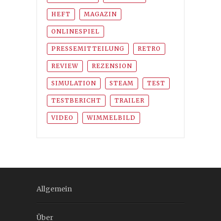
HEFT
MAGAZIN
ONLINESPIEL
PRESSEMITTEILUNG
RETRO
REVIEW
REZENSION
SIMULATION
STEAM
TEST
TESTBERICHT
TRAILER
VIDEO
WIMMELBILD
Allgemein
Über