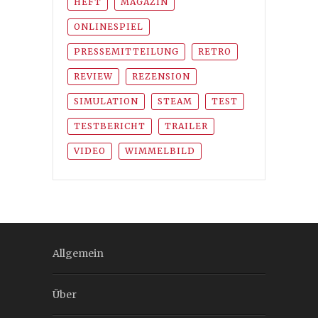
HEFT
MAGAZIN
ONLINESPIEL
PRESSEMITTEILUNG
RETRO
REVIEW
REZENSION
SIMULATION
STEAM
TEST
TESTBERICHT
TRAILER
VIDEO
WIMMELBILD
Allgemein
Über