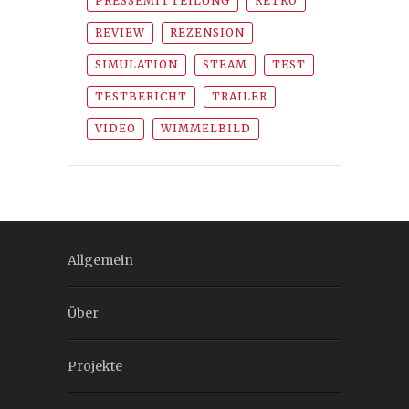
PRESSEMITTEILUNG
RETRO
REVIEW
REZENSION
SIMULATION
STEAM
TEST
TESTBERICHT
TRAILER
VIDEO
WIMMELBILD
Allgemein
Über
Projekte