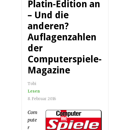
Platin-Edition an
– Und die
anderen?
Auflagenzahlen
der
Computerspiele-
Magazine
Tobi
Lesen
8. Februar 2016
Com
pute
r