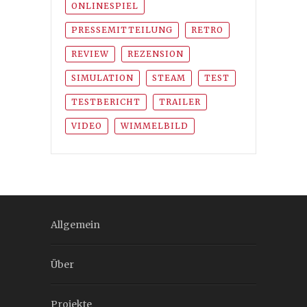
ONLINESPIEL
PRESSEMITTEILUNG
RETRO
REVIEW
REZENSION
SIMULATION
STEAM
TEST
TESTBERICHT
TRAILER
VIDEO
WIMMELBILD
Allgemein
Über
Projekte