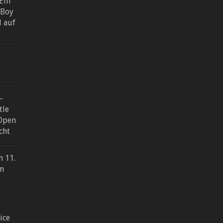
Ein
 Boy
l auf
–
tle
 Open
cht
m 11.
n
ice