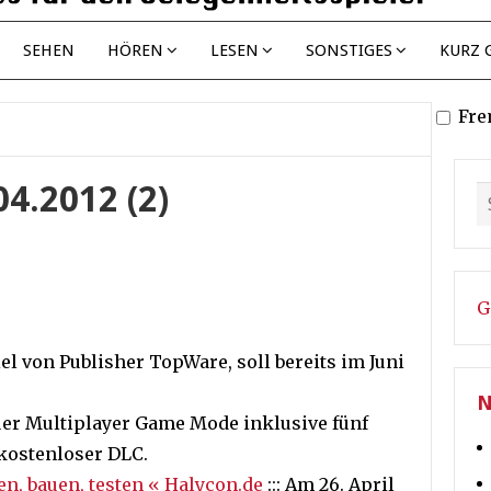
SEHEN
HÖREN
LESEN
SONSTIGES
KURZ 
Fre
04.2012 (2)
G
iel von Publisher TopWare, soll bereits im Juni
N
euer Multiplayer Game Mode inklusive fünf
 kostenloser DLC.
n, bauen, testen « Halycon.de
::: Am 26. April