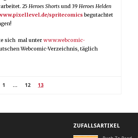
arbeitet. 25
Heroes Shorts
und 39
Heroes Helden
www.pixellevel.de/spritecomics
begutachtet
ngen!
te sich mal unter
www.webcomic-
tschen Webcomic-Verzeichnis, täglich
ng
1
…
12
13
ZUFALLSARTIKEL