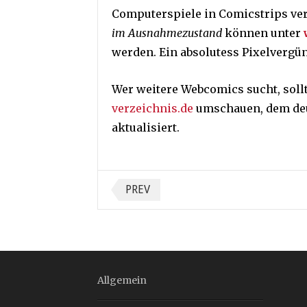
Computerspiele in Comicstrips ver
im Ausnahmezustand
können unter
werden. Ein absolutess Pixelvergü
Wer weitere Webcomics sucht, soll
verzeichnis.de
umschauen, dem deu
aktualisiert.
Seitennummerieru
PREV
der
Beiträge
Allgemein