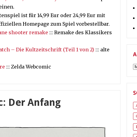
einen.
atenspiel ist für 14,99 Eur oder 24,99 Eur mit
ffiziellen Homepage zum Spiel vorbestellbar.
lane shooter remake
::: Remake des Klassikers
h – Die Kultzeitschrift (Teil 1 von 2)
::: alte
A
A
re
::: Zelda Webcomic
S
: Der Anfang