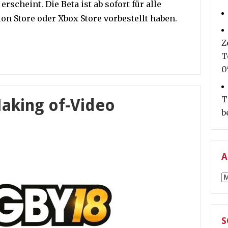
erscheint. Die Beta ist ab sofort für alle
ion Store oder Xbox Store vorbestellt haben.
Z
T
0
T
Making of-Video
b
A
A
S