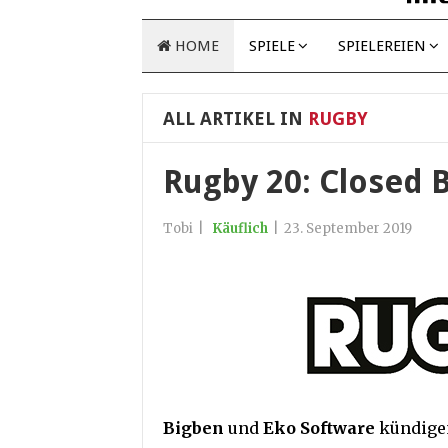
HOME
SPIELE
SPIELEREIEN
ALL ARTIKEL IN
RUGBY
Rugby 20: Closed B
Tobi
|
Käuflich
|
23. September 2019
Bigben
und
Eko Software
kündigen