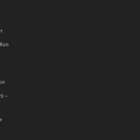
er
 Run
on
n) –
e