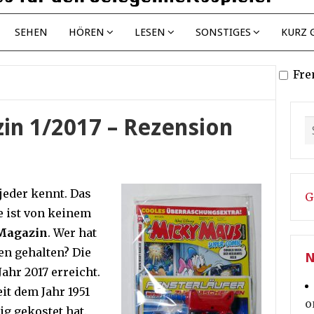
SEHEN
HÖREN
LESEN
SONSTIGES
KURZ 
Fre
n 1/2017 – Rezension
jeder kennt. Das
G
de ist von keinem
Magazin
. Wer hat
en gehalten? Die
N
Jahr 2017 erreicht.
eit dem Jahr 1951
o
ig gekostet hat.