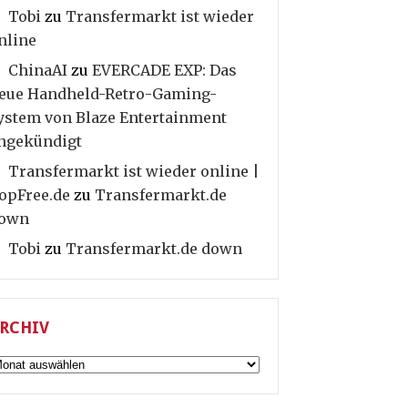
Tobi
zu
Transfermarkt ist wieder
nline
ChinaAI
zu
EVERCADE EXP: Das
eue Handheld-Retro-Gaming-
ystem von Blaze Entertainment
ngekündigt
Transfermarkt ist wieder online |
opFree.de
zu
Transfermarkt.de
own
Tobi
zu
Transfermarkt.de down
RCHIV
rchiv