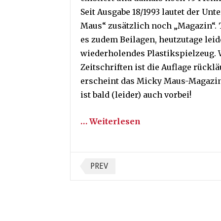
Seit Ausgabe 18/1993 lautet der Unte
Maus“ zusätzlich noch „Magazin“. T
es zudem Beilagen, heutzutage leid
wiederholendes Plastikspielzeug. W
Zeitschriften ist die Auflage rückl
erscheint das Micky Maus-Magazin
ist bald (leider) auch vorbei!
… Weiterlesen
Seitennummerieru
PREV
der
Beiträge