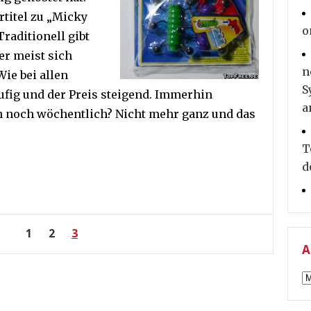
rtitel zu „Micky
o
raditionell gibt
er meist sich
n
ie bei allen
S
äufig und der Preis steigend. Immerhin
a
 noch wöchentlich? Nicht mehr ganz und das
T
d
ng
1
2
3
A
A