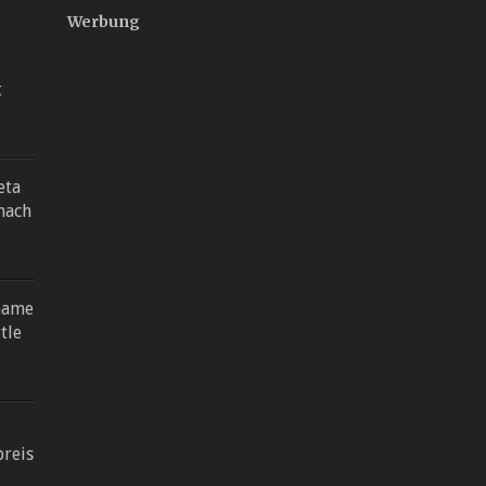
Werbung
t
eta
 nach
Game
tle
reis