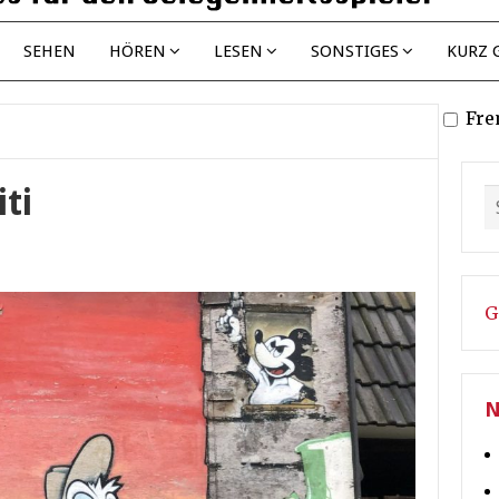
SEHEN
HÖREN
LESEN
SONSTIGES
KURZ 
Fre
ti
G
N