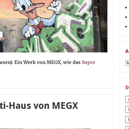
A
usen). Ein Werk von MEGX, wie das
Super
A
S
iti-Haus von MEGX