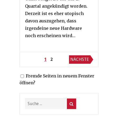
Quartal angekündigt worden.
Derzeit ist es eher utopisch
davon auszugehen, dass
irgendeine neue Hardware
noch erscheinen wird…
Seitennummerierung
1
2
NÄCHSTE
der
Fremde Seiten in neuem Fenster
Beiträge
öffnen?