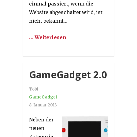
einmal passiert, wenn die
Website abgeschaltet wird, ist
nicht bekannt…
… Weiterlesen
GameGadget 2.0
Tobi
GameGadget
8. Januar 2013
Neben der
neuen
Kategorie