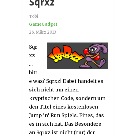
Sqrxz
Tobi
GameGadget
26. März 2013
Sqr
xz
…
bitt
e was? Sqrxz! Dabei handelt es
sich nicht um einen
kryptischen Code, sondern um
den Titel eines kostenlosen
Jump ’n‘ Run Spiels. Eines, das
es in sich hat. Das Besondere
an Sqrxz ist nicht (nur) der