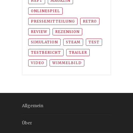
HEFT
MAGAZIN
ONLINESPIEL
PRESSEMITTEILUNG
RETRO
REVIEW
REZENSION
SIMULATION
STEAM
TEST
TESTBERICHT
TRAILER
VIDEO
WIMMELBILD
Allgemein
Über