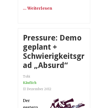
… Weiterlesen
Pressure: Demo
geplant +
Schwierigkeitsgr
ad „Absurd“
Tobi
Käuflich
17. Dezember 2012
Der
gestern