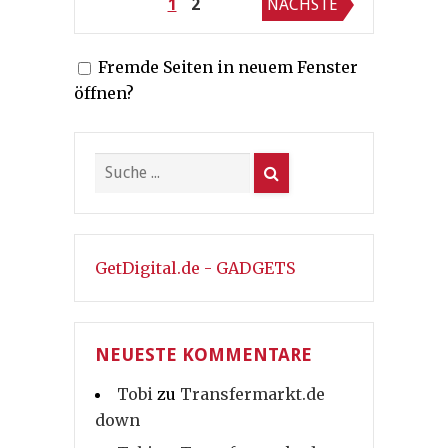
Seitennummerierung
1
2
NÄCHSTE
der
Fremde Seiten in neuem Fenster
Beiträge
öffnen?
GetDigital.de - GADGETS
NEUESTE KOMMENTARE
Tobi
zu
Transfermarkt.de
down